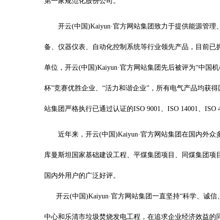
第一家规范化股份公司。
开云(中国)Kaiyun·官方网站集团致力于提供能
备、仪器仪表、自动化控制系统等行业领先产品，目前已
单位，开云(中国)Kaiyun·官方网站集团先后被评为“中国
杯”竞赛优胜企业
、“活力和谐企业”，所有电气产品均获得
站集团严格执行已通过认证的
ISO 9001
、
ISO 14001
、
ISO 
近年来，开云(中国)Kaiyun·官方网站集团在国
库曼斯坦国家基础建设工程
、平煤集团项目、同煤集团项
国内外用户的广泛好评。
开云(中国)Kaiyun·官方网站集团一直坚持“科学
中心和乐清市垃圾焚烧发电工程，在追求企业经济效益的