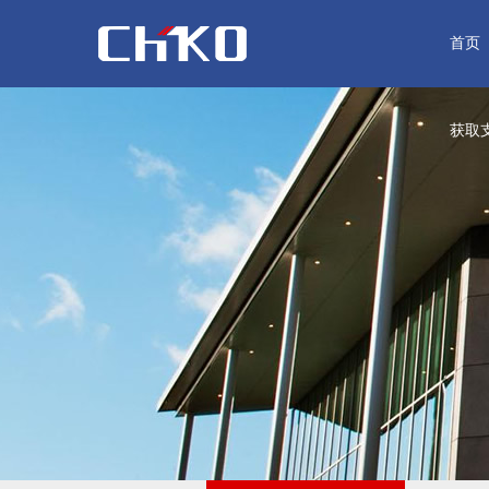
首页
获取
集团简介
公司新闻
产品总汇
营销网络
服务体系
用人之道
总裁致辞
集团报刊
价格查询
国际贸易
技术支持
招聘信息
以电气产业为主导，环保、能
以电气产业为主导，环保、能
以电气产业为主导，环保、能
以电气产业为主导，环保、能
以电气产业为主导，环保、能
以电气产业为主导，环保、能
全力创建一个以“诚信”为本、
开云(中国)Kaiyun·官方网站集
拥有一家全资子集团、六家全
全力创建一个以“诚信”为本、
全力创建一个以“诚信”为本、
全力创建一个以“诚信”为本、
源、新材料等产业…
源、新材料等产业…
源、新材料等产业…
源、新材料等产业…
源、新材料等产业…
源、新材料等产业…
日益发展的现代化企业
团是我国第一家规范化股份公
资电气企业、两家网络…
日益发展的现代化企业
日益发展的现代化企业
日益发展的现代化企业
司