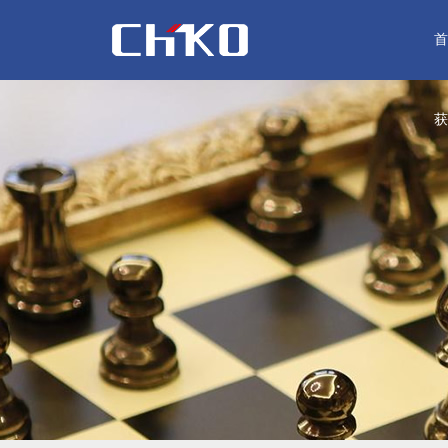
首
获
集团简介
公司新闻
产品总汇
营销网络
服务体系
用人之道
总裁致辞
集团报刊
价格查询
国际贸易
技术支持
招聘信息
以电气产业为主导，环保、能
以电气产业为主导，环保、能
以电气产业为主导，环保、能
以电气产业为主导，环保、能
以电气产业为主导，环保、能
以电气产业为主导，环保、能
全力创建一个以“诚信”为本
开云(中国)Kaiyun·官方网
拥有一家全资子集团、六家
全力创建一个以“诚信”为本
全力创建一个以“诚信”为本
全力创建一个以“诚信”为本
源、新材料等产业…
源、新材料等产业…
源、新材料等产业…
源、新材料等产业…
源、新材料等产业…
源、新材料等产业…
日益发展的现代化企业
团是我国第一家规范化股份
资电气企业、两家网络…
日益发展的现代化企业
日益发展的现代化企业
日益发展的现代化企业
司