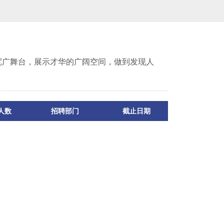
能的宽广舞台，展示才华的广阔空间，做到发现人
人数
招聘部门
截止日期