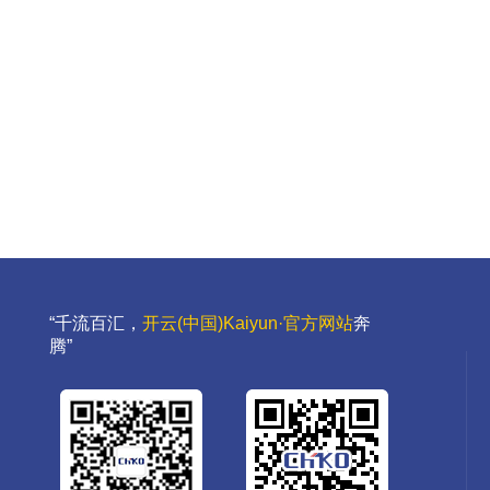
“千流百汇，
开云(中国)Kaiyun·官方网站
奔
腾”